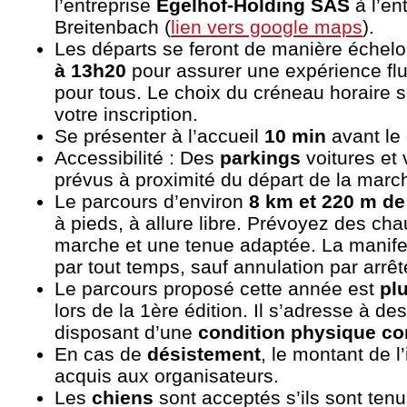
l’entreprise
Egelhof-Holding SAS
à l’en
Breitenbach (
lien vers google maps
).
Les départs se feront de manière éche
à 13h20
pour assurer une expérience flu
pour tous. Le choix du créneau horaire se
votre inscription.
Se présenter à l’accueil
10 min
avant le 
Accessibilité : Des
parkings
voitures et
prévus à proximité du départ de la mar
Le parcours d’environ
8 km et 220 m de
à pieds, à allure libre. Prévoyez des ch
marche et une tenue adaptée. La manifes
par tout temps, sauf annulation par arrêt
Le parcours proposé cette année est
plu
lors de la 1ère édition. Il s’adresse à d
disposant d’une
condition physique cor
En cas de
désistement
, le montant de l’
acquis aux organisateurs.
Les
chiens
sont acceptés s’ils sont tenu